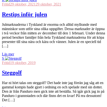
Fritid
29 oktober, 2021
29 oktober, 2021
Restips inför julen
Julmarknaderna i Tyskland är enorma och alltid myllrande med
människor som utför sina olika uppgifter. Dessa marknader är öppna
i två veckor från mitten av december till den 1 februari. Under denna
period besöker familjer från hela Tyskland marknaderna för att köpa
presenter till sina nära och kära och vänner. Julen är en speciell tid
[…]
Läs mer
S
Fritid
19 oktober, 2019
Steggolf
Har ni hört talas om steggolf? Det hade inte jag förrän jag såg att en
gammal kompis hade gjort i ordning en och spelade med sin dotter.
Den är från Panduro men gick inte att beställa. Så igår gick jag in på
Panduro i grannstaden och där finns det en kvar! På rea dessutom!
Det […]