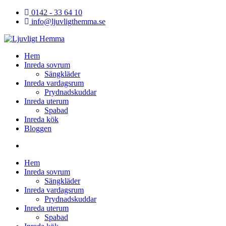
Hoppa
0142 - 33 64 10
till
info@ljuvligthemma.se
innehåll
Ljuvligt Hemma
Hem
Inreda sovrum
Sängkläder
Inreda vardagsrum
Prydnadskuddar
Inreda uterum
Spabad
Inreda kök
Bloggen
Hem
Inreda sovrum
Sängkläder
Inreda vardagsrum
Prydnadskuddar
Inreda uterum
Spabad