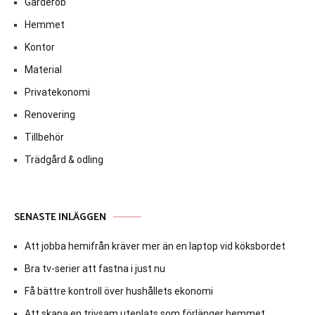
Garderob
Hemmet
Kontor
Material
Privatekonomi
Renovering
Tillbehör
Trädgård & odling
SENASTE INLÄGGEN
Att jobba hemifrån kräver mer än en laptop vid köksbordet
Bra tv-serier att fastna i just nu
Få bättre kontroll över hushållets ekonomi
Att skapa en trivsam uteplats som förlänger hemmet