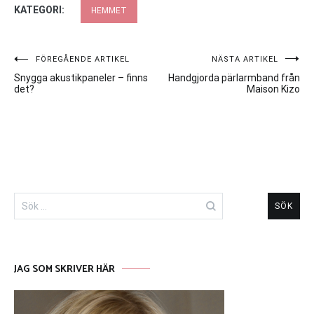
KATEGORI:
HEMMET
Inläggsnavigering
FÖREGÅENDE ARTIKEL
NÄSTA ARTIKEL
Snygga akustikpaneler – finns
Handgjorda pärlarmband från
det?
Maison Kizo
Sök
efter:
JAG SOM SKRIVER HÄR