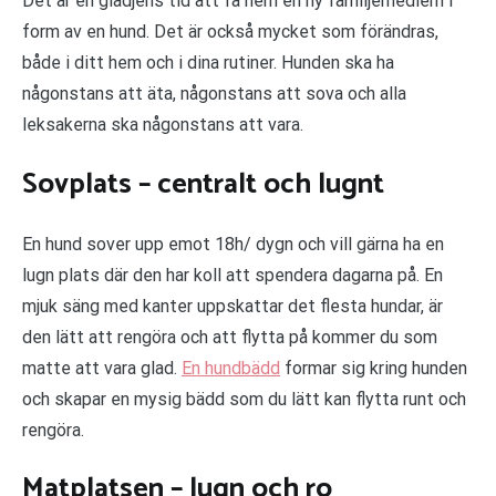
Det är en glädjens tid att få hem en ny familjemedlem i
form av en hund. Det är också mycket som förändras,
både i ditt hem och i dina rutiner. Hunden ska ha
någonstans att äta, någonstans att sova och alla
leksakerna ska någonstans att vara.
Sovplats – centralt och lugnt
En hund sover upp emot 18h/ dygn och vill gärna ha en
lugn plats där den har koll att spendera dagarna på. En
mjuk säng med kanter uppskattar det flesta hundar, är
den lätt att rengöra och att flytta på kommer du som
matte att vara glad.
En hundbädd
formar sig kring hunden
och skapar en mysig bädd som du lätt kan flytta runt och
rengöra.
Matplatsen – lugn och ro