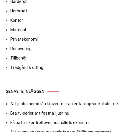
Garderob
Hemmet
Kontor
Material
Privatekonomi
Renovering
Tillbehör
Trädgård & odling
SENASTE INLÄGGEN
Att jobba hemifrån kräver mer än en laptop vid köksbordet
Bra tv-serier att fastna i just nu
Få bättre kontroll över hushållets ekonomi
Att skapa en trivsam uteplats som förlänger hemmet