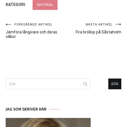
KATEGORI:
MATERIAL
Inläggsnavigering
FÖREGÅENDE ARTIKEL
NÄSTA ARTIKEL
Jämföra långivare och deras
Fira bröllop på Såstaholm
villkor
Sök
efter:
JAG SOM SKRIVER HÄR