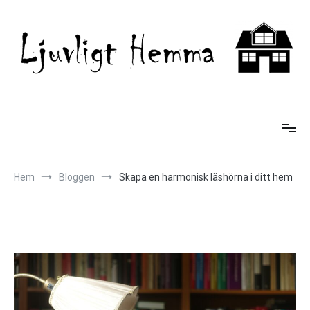
Hoppa
till
innehåll
Ljuvligt Hemma
Hem
Bloggen
Skapa en harmonisk läshörna i ditt hem