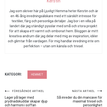
Kerstin
Jag som skriver här på Ljuvligt Hemma heter Kerstin och är
en 46-årig inredningsälskare med ett särskilt intresse för
textilier, färg och personliga detaljer. Jag bor i en villa på
landet där jag ständigt pysslar med små och stora projekt
för att skapa ett varmt och ombonat hem. Bloggen är mitt
kreativa andrum där jag delar med mig av inspiration, idéer
och glimtar från vardagen. För mig handlar inredning inte om
perfektion – utan om känsla och trivsel.
KATEGORI:
HEMMET
Inläggsnavigering
FÖREGÅENDE ARTIKEL
NÄSTA ARTIKEL
Lager på lager med
Så inreder du din mancave för
prydnadskuddar skapar djup
maximal trivsel och
och harmoni i soffan
personlighet