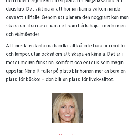
den under helgen kan bli en plats för långa lässtunder i
dagsljus. Det viktiga är att hörnan känns välkomnande
oavsett tillfälle. Genom att planera den noggrant kan man
skapa en liten oas i hemmet som både höjer inredningen
och välmåendet.
Att inreda en läshörna handlar alltså inte bara om möbler
och lampor, utan också om att skapa en känsla. Det är i
mötet mellan funktion, komfort och estetik som magin
uppstår. När allt faller på plats blir hörnan mer än bara en
plats för böcker – den blir en plats för livskvalitet.