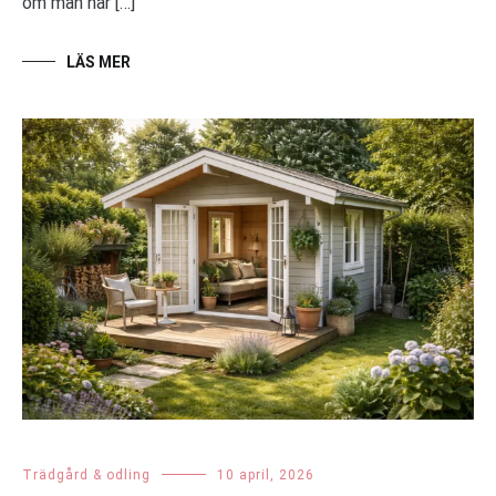
om man har […]
LÄS MER
Trädgård & odling
10 april, 2026