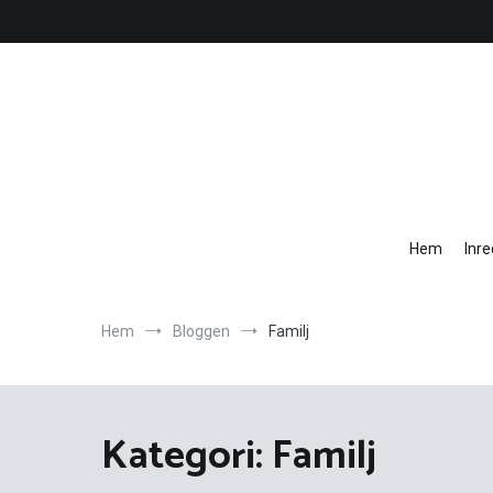
Hoppa
till
innehåll
Hem
Inr
Hem
Bloggen
Familj
Kategori:
Familj