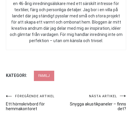
en 46-årig inredningsälskare med ett särskilt intresse för
textilier, färg och personliga detaljer. Jag bor i en villa på
landet där jag ständigt pysslar med små och stora projekt
för att skapa ett varmt och ombonat hem. Bloggen är mitt
kreativa andrum där jag delar med mig av inspiration, idéer
och glimtar från vardagen. För mig handlar inredning inte om
perfektion – utan om känsla och trivsel.
KATEGORI:
FAMILJ
Inläggsnavigering
FÖREGÅENDE ARTIKEL
NÄSTA ARTIKEL
Ett hörnskrivbord för
Snygga akustikpaneler – finns
hemmakontoret
det?