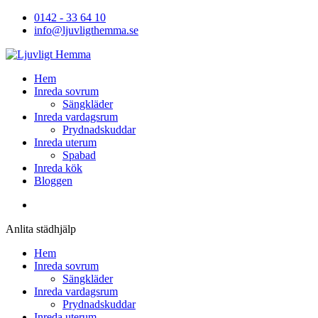
Hoppa
0142 - 33 64 10
till
info@ljuvligthemma.se
innehåll
Ljuvligt Hemma
Hem
Inreda sovrum
Sängkläder
Inreda vardagsrum
Prydnadskuddar
Inreda uterum
Spabad
Inreda kök
Bloggen
Anlita städhjälp
Hem
Inreda sovrum
Sängkläder
Inreda vardagsrum
Prydnadskuddar
Inreda uterum