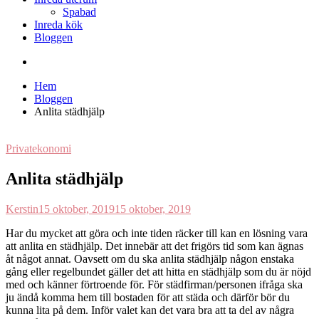
Spabad
Inreda kök
Bloggen
Hem
Bloggen
Anlita städhjälp
Privatekonomi
Anlita städhjälp
Kerstin
15 oktober, 2019
15 oktober, 2019
Har du mycket att göra och inte tiden räcker till kan en lösning vara
att anlita en städhjälp. Det innebär att det frigörs tid som kan ägnas
åt något annat. Oavsett om du ska anlita städhjälp någon enstaka
gång eller regelbundet gäller det att hitta en städhjälp som du är nöjd
med och känner förtroende för. För städfirman/personen ifråga ska
ju ändå komma hem till bostaden för att städa och därför bör du
kunna lita på dem. Inför valet kan det vara bra att ta del av några