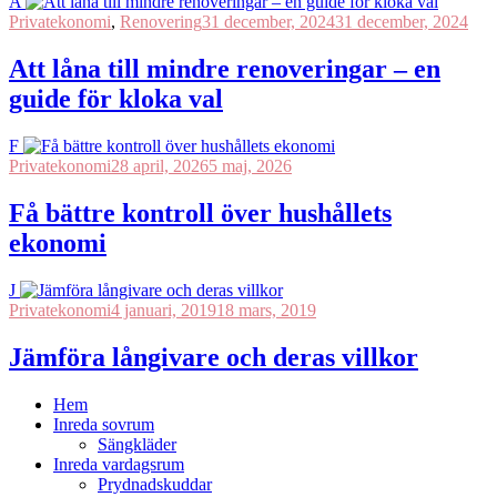
A
Privatekonomi
,
Renovering
31 december, 2024
31 december, 2024
Att låna till mindre renoveringar – en
guide för kloka val
F
Privatekonomi
28 april, 2026
5 maj, 2026
Få bättre kontroll över hushållets
ekonomi
J
Privatekonomi
4 januari, 2019
18 mars, 2019
Jämföra långivare och deras villkor
Hem
Inreda sovrum
Sängkläder
Inreda vardagsrum
Prydnadskuddar