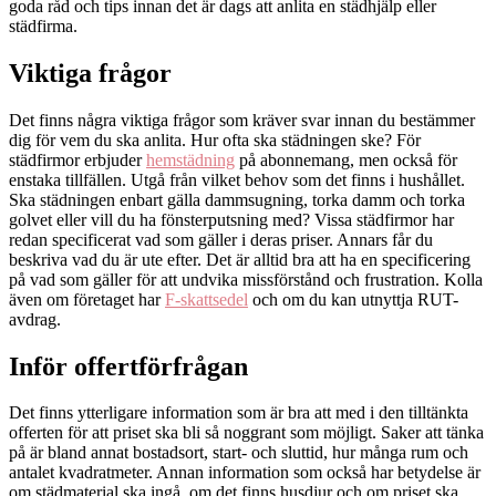
goda råd och tips innan det är dags att anlita en städhjälp eller
städfirma.
Viktiga frågor
Det finns några viktiga frågor som kräver svar innan du bestämmer
dig för vem du ska anlita. Hur ofta ska städningen ske? För
städfirmor erbjuder
hemstädning
på abonnemang, men också för
enstaka tillfällen. Utgå från vilket behov som det finns i hushållet.
Ska städningen enbart gälla dammsugning, torka damm och torka
golvet eller vill du ha fönsterputsning med? Vissa städfirmor har
redan specificerat vad som gäller i deras priser. Annars får du
beskriva vad du är ute efter. Det är alltid bra att ha en specificering
på vad som gäller för att undvika missförstånd och frustration. Kolla
även om företaget har
F-skattsedel
och om du kan utnyttja RUT-
avdrag.
Inför offertförfrågan
Det finns ytterligare information som är bra att med i den tilltänkta
offerten för att priset ska bli så noggrant som möjligt. Saker att tänka
på är bland annat bostadsort, start- och sluttid, hur många rum och
antalet kvadratmeter. Annan information som också har betydelse är
om städmaterial ska ingå, om det finns husdjur och om priset ska