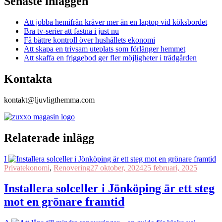
Senaste inläggen
Att jobba hemifrån kräver mer än en laptop vid köksbordet
Bra tv-serier att fastna i just nu
Få bättre kontroll över hushållets ekonomi
Att skapa en trivsam uteplats som förlänger hemmet
Att skaffa en friggebod ger fler möjligheter i trädgården
Kontakta
kontakt@ljuvligthemma.com
Relaterade inlägg
I
Privatekonomi
,
Renovering
27 oktober, 2024
25 februari, 2025
Installera solceller i Jönköping är ett steg
mot en grönare framtid