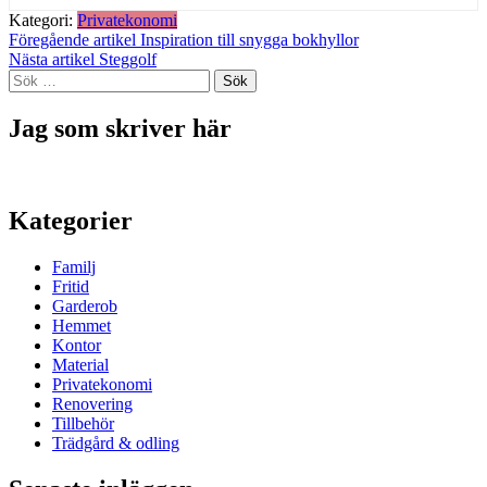
Kategori:
Privatekonomi
Inläggsnavigering
Föregående artikel
Inspiration till snygga bokhyllor
Nästa artikel
Steggolf
Sök
efter:
Jag som skriver här
Kategorier
Familj
Fritid
Garderob
Hemmet
Kontor
Material
Privatekonomi
Renovering
Tillbehör
Trädgård & odling