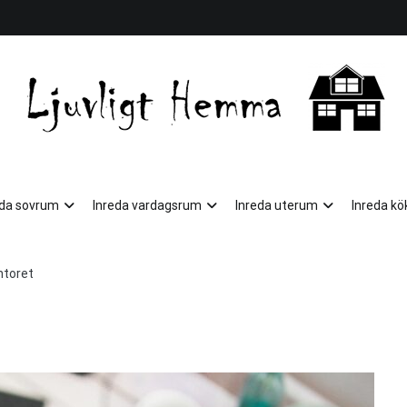
Ljuvligt Hemma
eda sovrum
Inreda vardagsrum
Inreda uterum
Inreda kö
ntoret