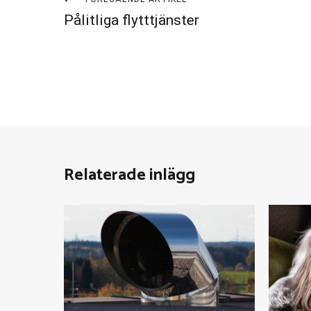
Inläggsnavigering
Pålitliga flytttjänster
Relaterade inlägg