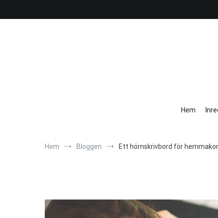
Hoppa
till
innehåll
Hem
Inr
Hem
Bloggen
Ett hörnskrivbord för hemmako