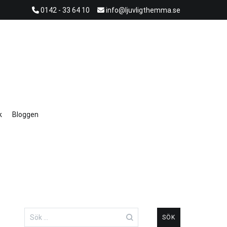
0142 - 33 64 10
info@ljuvligthemma.se
k
Bloggen
Sök
efter: