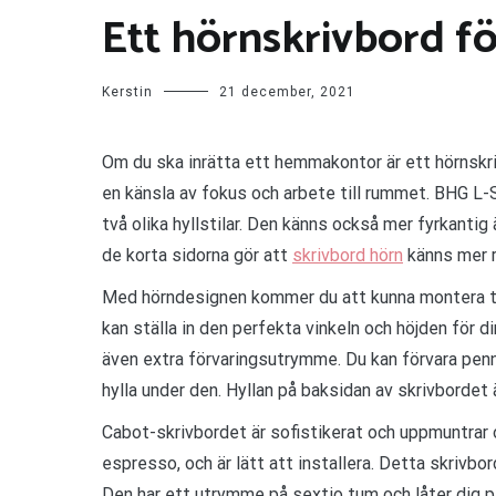
Ett hörnskrivbord 
Kerstin
21 december, 2021
Om du ska inrätta ett hemmakontor är ett hörnskriv
en känsla av fokus och arbete till rummet. BHG L
två olika hyllstilar. Den känns också mer fyrkant
de korta sidorna gör att
skrivbord hörn
känns mer r
Med hörndesignen kommer du att kunna montera två
kan ställa in den perfekta vinkeln och höjden för d
även extra förvaringsutrymme. Du kan förvara penno
hylla under den. Hyllan på baksidan av skrivbordet 
Cabot-skrivbordet är sofistikerat och uppmuntrar o
espresso, och är lätt att installera. Detta skrivb
Den har ett utrymme på sextio tum och låter dig p