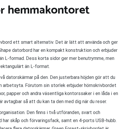
för hemmakontoret
bord ett smart alternativ. Det är lätt att använda och ger
-Shape datorbord har en kompakt konstruktion och erbjuder
ig än L-formad. Dess korta sidor ger mer benutrymme, men
ektangulärt än L-format.
 datorskärmar på den. Den justerbara höjden gör att du
in arbetsyta. Förutom sin storlek erbjuder hörnskrivbordet
r, papper och andra väsentliga kontorssaker i en låda i en
är avtagbar så att du kan ta den med dig när du reser.
rganisation. Den finns i två utföranden, svart och
ord har skåp och förvaringsfack, samt en 4-ports USB-hubb.
lacera flera datorskärmar. Green Forest-skrivbordet är