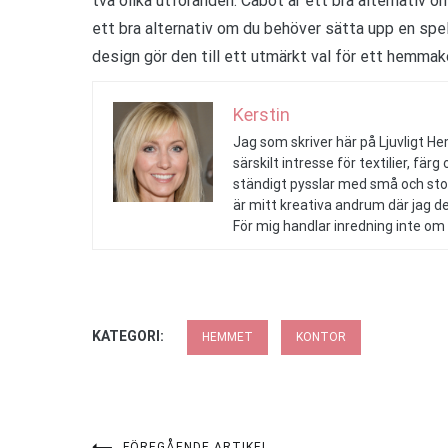
två olika utföranden. Cabot är ett bra alternativ om
ett bra alternativ om du behöver sätta upp en spe
design gör den till ett utmärkt val för ett hemmak
Kerstin
Jag som skriver här på Ljuvligt H
särskilt intresse för textilier, färg
ständigt pysslar med små och sto
är mitt kreativa andrum där jag de
För mig handlar inredning inte om 
KATEGORI:
HEMMET
KONTOR
FÖREGÅENDE ARTIKEL