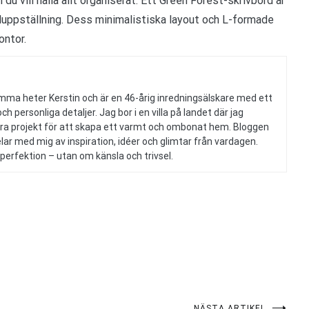
 du vill hålla allt organiserat. Ett Green Forest-skrivbord är
luppställning. Dess minimalistiska layout och L-formade
ontor.
emma heter Kerstin och är en 46-årig inredningsälskare med ett
 och personliga detaljer. Jag bor i en villa på landet där jag
ra projekt för att skapa ett varmt och ombonat hem. Bloggen
lar med mig av inspiration, idéer och glimtar från vardagen.
perfektion – utan om känsla och trivsel.
NÄSTA ARTIKEL