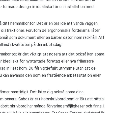
L-formade design är idealiska för en installation med
å ditt hemmakontor. Det är en bra idé att vända väggen
 distraktioner. Förutom de ergonomiska fördelarna, låter
remål som dokument eller en bärbar dator inom räckhåll. Att
llnad i kvaliteten på din arbetsdag.
makontor, är det viktigt att notera att det också kan spara
 idealiskt för nystartade företag eller nya frilansare
sa in i ett hörn. Du får värdefullt utrymme utan att ge
 Du kan använda den som en fristående arbetsstation eller
ärmar samtidigt. Det låter dig också spara dina
dem senare. Cabot är ett hörnskrivbord som är lätt att sätta
Cabot skrivbord har många förvaringsmöjligheter och finns i